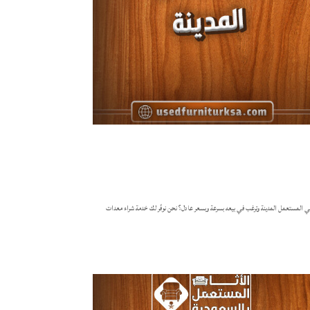
 المستعمل المدينة وترغب في بيعه بسرعة وبسعر عادل؟ نحن نوفّر لك خدمة شراء معدات