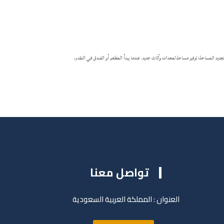
د المساحة: توفير مساحة لمعدات وأثاث جديد. عندما يبدأ المطعم أو الفندق في التقدم،
تواصل معنا
العنوان : المملكة العربية السعودية